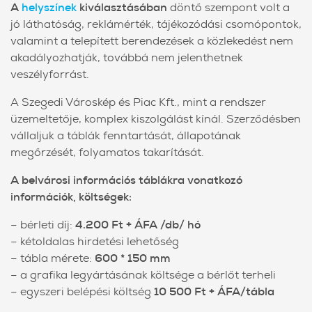
A
helyszínek
kiválasztásában
döntő szempont volt a
jó láthatóság, reklámérték, tájékozódási csomópontok,
valamint a telepített berendezések a közlekedést nem
akadályozhatják, továbbá nem jelenthetnek
veszélyforrást.
A Szegedi Városkép és Piac Kft., mint a rendszer
üzemeltetője, komplex kiszolgálást kínál. Szerződésben
vállaljuk a táblák fenntartását, állapotának
megőrzését, folyamatos takarítását.
A belvárosi információs táblákra vonatkozó
információk, költségek:
– bérleti díj:
4.200 Ft + ÁFA /db/ hó
– kétoldalas hirdetési lehetőség
– tábla mérete:
600 * 150 mm
– a grafika legyártásának költsége a bérlőt terheli
– egyszeri belépési költség
10 500 Ft + ÁFA/tábla