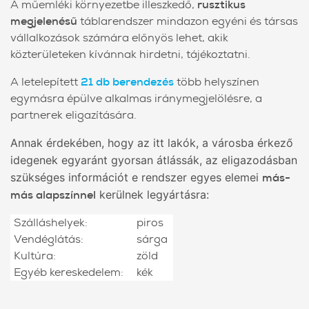
A műemléki környezetbe illeszkedő,
rusztikus
megjelenésű
táblarendszer mindazon egyéni és társas
vállalkozások számára előnyös lehet, akik
közterületeken kívánnak hirdetni, tájékoztatni.
A letelepített
21
db berendezés
több helyszínen
egymásra épülve alkalmas iránymegjelölésre, a
partnerek eligazítására.
Annak érdekében, hogy az itt lakók, a városba érkező
idegenek egyaránt gyorsan átlássák, az eligazodásban
szükséges információt e rendszer egyes elemei
más-
más alapszínnel
kerülnek legyártásra:
Szálláshelyek:
piros
Vendéglátás:
sárga
Kultúra:
zöld
Egyéb kereskedelem:
kék