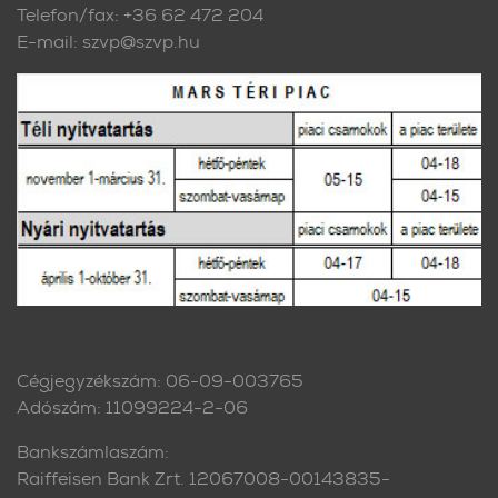
Telefon/fax: +36 62 472 204
E-mail: szvp@szvp.hu
Cégjegyzékszám: 06-09-003765
Adószám: 11099224-2-06
Bankszámlaszám:
Raiffeisen Bank Zrt. 12067008-00143835-