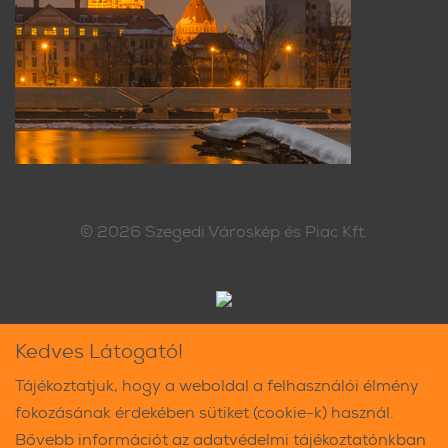
© 2026
Szegedi Városkép és Piac Kft.
Kedves Látogató!
Tájékoztatjuk, hogy a weboldal a felhasználói élmény
fokozásának érdekében sütiket (cookie-k) használ.
Bővebb információt az adatvédelmi tájékoztatónkban