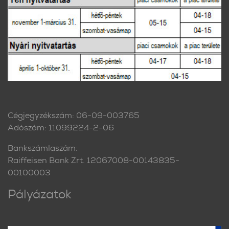
Cégjegyzékszám: 06-09-003765
Adószám: 11099224-2-06
Bankszámlaszám:
Raiffeisen Bank Zrt. 12067008-00143835-
00100003
Pályázatok