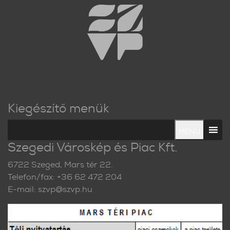
Kiegészítő menük
MENU
Szegedi Városkép és Piac Kft.
6722 Szeged, Mars tér 22.
Telefon/fax: +36 62 472 204
E-mail: szvp@szvp.hu