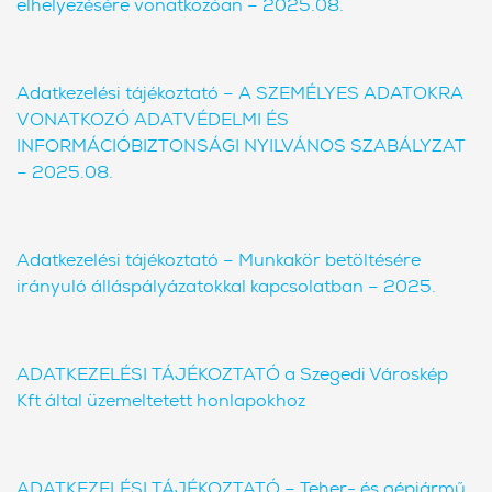
elhelyezésére vonatkozóan – 2025.08.
Adatkezelési tájékoztató – A SZEMÉLYES ADATOKRA
VONATKOZÓ ADATVÉDELMI ÉS
INFORMÁCIÓBIZTONSÁGI NYILVÁNOS SZABÁLYZAT
– 2025.08.
Adatkezelési tájékoztató –
Munkakör betöltésére
irányuló álláspályázatokkal kapcsolatban – 2025.
ADATKEZELÉSI TÁJÉKOZTATÓ a Szegedi Városkép
Kft által üzemeltetett honlapokhoz
ADATKEZELÉSI TÁJÉKOZTATÓ – Teher- és gépjármű