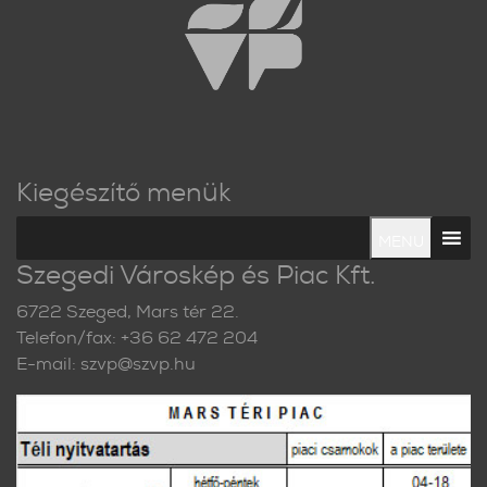
Kiegészítő menük
MENU
Szegedi Városkép és Piac Kft.
6722 Szeged, Mars tér 22.
Telefon/fax: +36 62 472 204
E-mail: szvp@szvp.hu