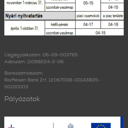
Cégjegyzékszám: 06-09-003765
Adószám: 11099224-2-06
Bankszámlaszám:
Raiffeisen Bank Zrt. 12067008-00143835-
00100003
Pályázatok