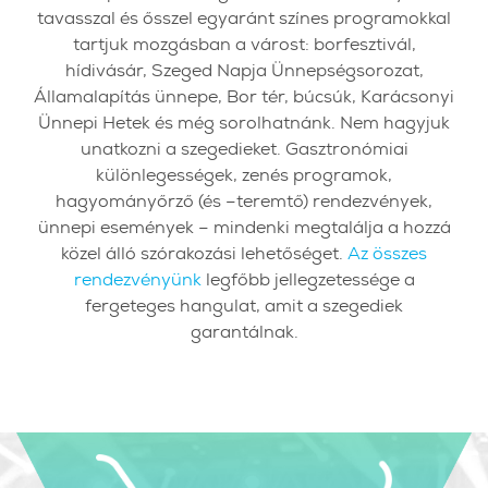
tavasszal és ősszel egyaránt színes programokkal
tartjuk mozgásban a várost: borfesztivál,
hídivásár, Szeged Napja Ünnepségsorozat,
Államalapítás ünnepe, Bor tér, búcsúk, Karácsonyi
Ünnepi Hetek és még sorolhatnánk. Nem hagyjuk
unatkozni a szegedieket. Gasztronómiai
különlegességek, zenés programok,
hagyományőrző (és –teremtő) rendezvények,
ünnepi események – mindenki megtalálja a hozzá
közel álló szórakozási lehetőséget.
Az összes
rendezvényünk
legfőbb jellegzetessége a
fergeteges hangulat, amit a szegediek
garantálnak.