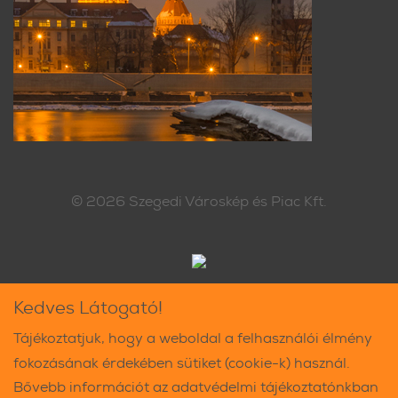
© 2026
Szegedi Városkép és Piac Kft.
Kedves Látogató!
Tájékoztatjuk, hogy a weboldal a felhasználói élmény
fokozásának érdekében sütiket (cookie-k) használ.
Bővebb információt az adatvédelmi tájékoztatónkban