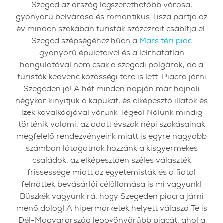
Szeged az ország legszerethetőbb városa,
gyönyörű belvárosa és romantikus Tisza partja az
év minden szakában turisták százezreit csábítja el.
Szeged szépségéhez hűen a
Mars téri piac
gyönyörű épületeivel és a leírhatatlan
hangulatával nem csak a szegedi polgárok, de a
turisták kedvenc közösségi tere is lett. Piacra járni
Szegeden jó! A hét minden napján már hajnali
négykor kinyitjuk a kapukat, és elképesztő illatok és
ízek kavalkádjával várunk Téged! Nálunk mindig
történik valami: az adott évszak népi szokásainak
megfelelő rendezvényeink miatt is egyre nagyobb
számban látogatnak hozzánk a kisgyermekes
családok, az elképesztően széles választék
frissessége miatt az egyetemisták és a fiatal
felnőttek bevásárlói célállomása is mi vagyunk!
Büszkék vagyunk rá, hogy Szegeden piacra járni
menő dolog! A hipermarketek helyett válaszd Te is
Dél-Magyarország leggyönyörűbb piacát, ahol a