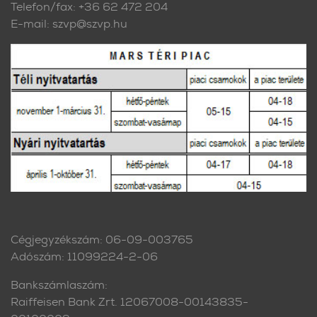
Telefon/fax: +36 62 472 204
E-mail: szvp@szvp.hu
Cégjegyzékszám: 06-09-003765
Adószám: 11099224-2-06
Bankszámlaszám:
Raiffeisen Bank Zrt. 12067008-00143835-