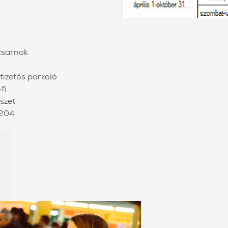
csarnok
fizetős parkoló
fi
szet
-204