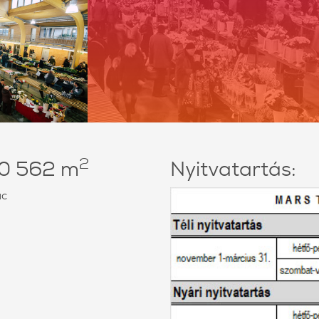
2
 40 562 m
Nyitvatartás:
ac