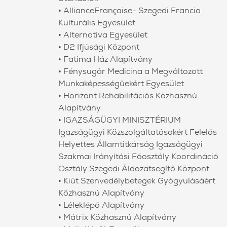
• AllianceFrançaise- Szegedi Francia
Kulturális Egyesület
• Alternatíva Egyesület
• D2 Ifjúsági Központ
• Fatima Ház Alapítvány
• Fénysugár Medicina a Megváltozott
Munkaképességűekért Egyesület
• Horizont Rehabilitációs Közhasznú
Alapítvány
• IGAZSÁGÜGYI MINISZTÉRIUM
Igazságügyi Közszolgáltatásokért Felelős
Helyettes Államtitkárság Igazságügyi
Szakmai Irányítási Főosztály Koordináció
Osztály Szegedi Áldozatsegítő Központ
• Kiút Szenvedélybetegek Gyógyulásáért
Közhasznú Alapítvány
• Léleklépő Alapítvány
• Mátrix Közhasznú Alapítvány