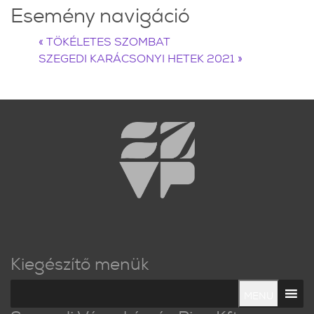
Esemény navigáció
«
TÖKÉLETES SZOMBAT
SZEGEDI KARÁCSONYI HETEK 2021
»
Kiegészítő menük
MENU