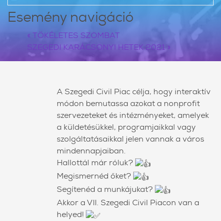
Esemény navigáció
«
TÖKÉLETES SZOMBAT
SZEGEDI KARÁCSONYI HETEK 2021
»
A Szegedi Civil Piac célja, hogy interaktív
módon bemutassa azokat a nonprofit
szervezeteket és intézményeket, amelyek
a küldetésükkel, programjaikkal vagy
szolgáltatásaikkal jelen vannak a város
mindennapjaiban.
Hallottál már róluk?
Megismernéd őket?
Segítenéd a munkájukat?
Akkor a VII. Szegedi Civil Piacon van a
helyed!