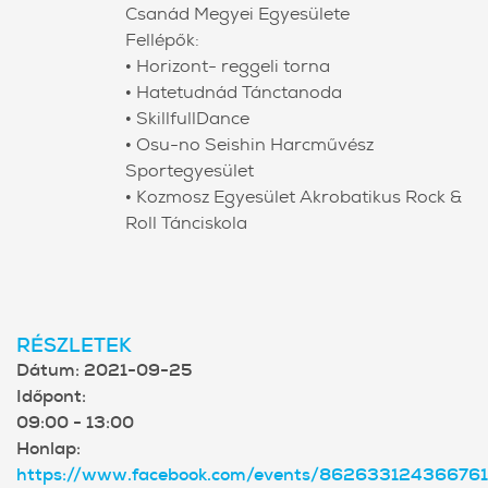
Csanád Megyei Egyesülete
Fellépők:
• Horizont- reggeli torna
• Hatetudnád Tánctanoda
• SkillfullDance
• Osu-no Seishin Harcművész
Sportegyesület
• Kozmosz Egyesület Akrobatikus Rock &
Roll Tánciskola
RÉSZLETEK
Dátum:
2021-09-25
Időpont:
09:00 - 13:00
Honlap:
https://www.facebook.com/events/862633124366761