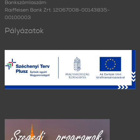
Bankszámlaszám:
Raiffeisen Bank Zrt. 12067008-00143835-
00100003
Pályázatok