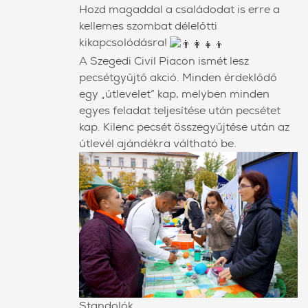
Hozd magaddal a családodat is erre a
kellemes szombat délelőtti
kikapcsolódásra!
A Szegedi Civil Piacon ismét lesz
pecsétgyűjtő akció. Minden érdeklődő
egy „útlevelet” kap, melyben minden
egyes feladat teljesítése után pecsétet
kap. Kilenc pecsét összegyűjtése után az
útlevél ajándékra váltható be.
Standolók