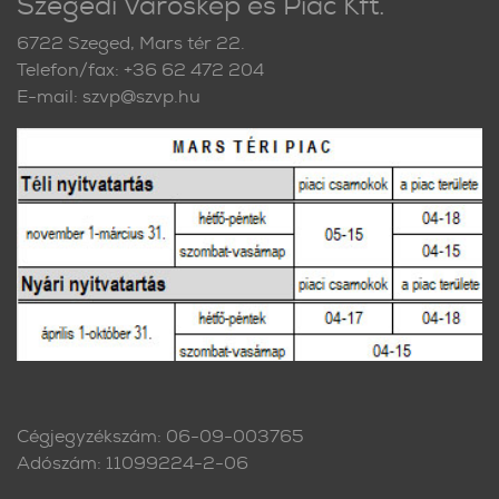
Szegedi Városkép és Piac Kft.
6722 Szeged, Mars tér 22.
Telefon/fax: +36 62 472 204
E-mail: szvp@szvp.hu
Cégjegyzékszám: 06-09-003765
Adószám: 11099224-2-06