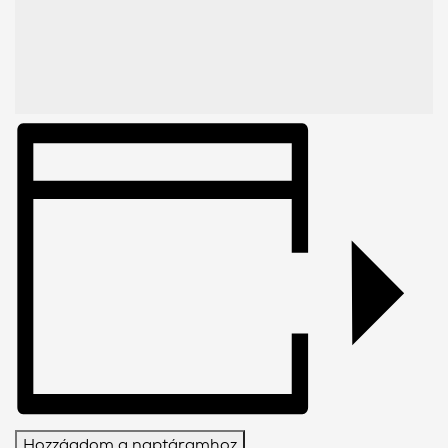
Hozzáadom a naptáramhoz