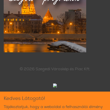
© 2026
Szegedi Városkép és Piac Kft.
Kedves Látogató!
Tájékoztatjuk, hogy a weboldal a felhasználói élmény