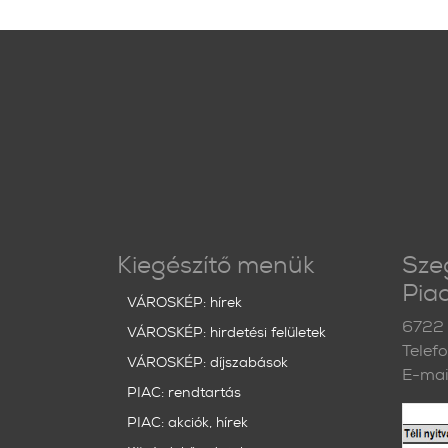
Kiegészítő menük
Sze
Piac
VÁROSKÉP: hírek
6722 
VÁROSKÉP: hirdetési felületek
Telef
VÁROSKÉP: díjszabások
E-mai
PIAC: rendtartás
PIAC: akciók, hírek