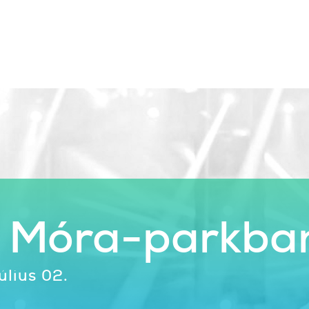
a Móra-parkba
úlius 02.