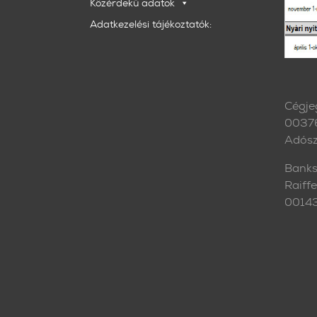
Közérdekű adatok
Adatkezelési tájékoztatók:
Cégje
0037
Adós
Banks
Raiff
0014