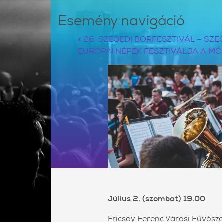
Esemény navigáció
«
26. SZEGEDI BORFESZTIVÁL – S
EURÓPAI NÉPEK FESZTIVÁLJA A 
Július 2. (szombat) 19.00
Fricsay Ferenc Városi Fúvósz