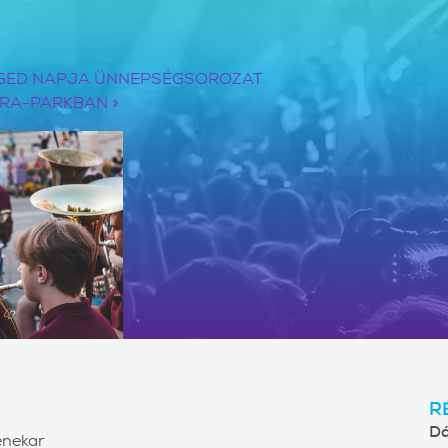
ZEGED NAPJA ÜNNEPSÉGSOROZAT
MÓRA-PARKBAN
»
R
D
enekar