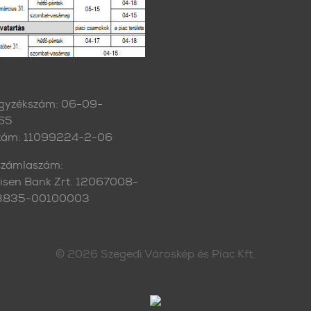
gyzékszám: 06-09-
65
zám: 11099224-2-06
zámlaszám:
eisen Bank Zrt. 12067008-
3835-00100003
© 2026
Szegedi Városkép és Piac Kft.