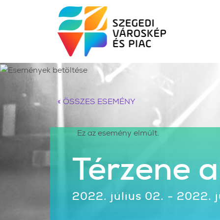
« ÖSSZES ESEMÉNY
Ez az esemény elmúlt.
Térzene 
2022. július 02. - 2022. j