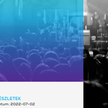
ÉSZLETEK
átum:
2022-07-02