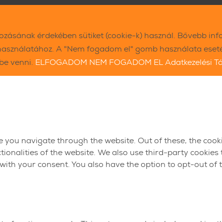
kozásának érdekében sütiket (cookie-k) használ. Bővebb inf
használatához. A "Nem fogadom el" gomb használata esetén
ybe venni.
ELFOGADOM
NEM FOGADOM EL
Adatkezelési T
e you navigate through the website. Out of these, the cook
ctionalities of the website. We also use third-party cookie
 with your consent. You also have the option to opt-out of