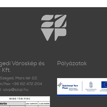
gedi Városkép és
Pályázatok
 Kft.
Szeged, Mars tér 22.
on/fax: +36 62 472 204
l: szvp@szvp.hu