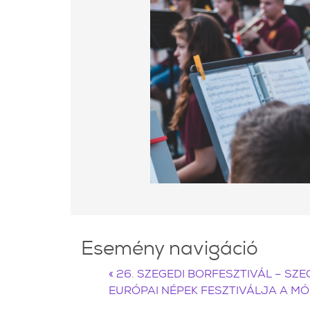
Esemény navigáció
«
26. SZEGEDI BORFESZTIVÁL – S
EURÓPAI NÉPEK FESZTIVÁLJA A 