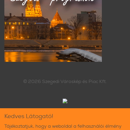
© 2026
Szegedi Városkép és Piac Kft.
Kedves Látogató!
Tájékoztatjuk, hogy a weboldal a felhasználói élmény