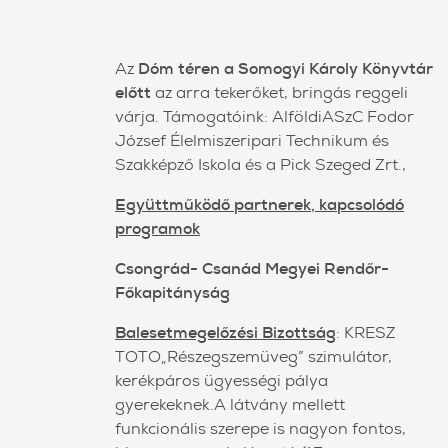
Az
Dóm téren a Somogyi Károly Könyvtár
előtt
az arra tekerőket, bringás reggeli
várja. Támogatóink: AlföldiASzC Fodor
József Élelmiszeripari Technikum és
Szakképző Iskola és a Pick Szeged Zrt.,
Együttműködő partnerek, kapcsolódó
programok
Csongrád- Csanád Megyei Rendőr-
Főkapitányság
Balesetmegelőzési Bizottság
: KRESZ
TOTO„Részegszemüveg” szimulátor,
kerékpáros ügyességi pálya
gyerekeknek.A látvány mellett
funkcionális szerepe is nagyon fontos,