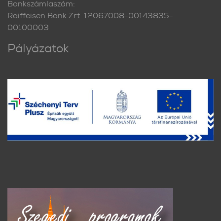
Bankszámlaszám:
Raiffeisen Bank Zrt. 12067008-00143835-
00100003
Pályázatok