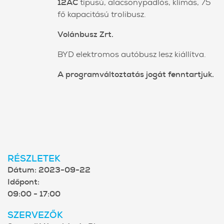
12AC
típusú, alacsonypadlós, klímás, 75
fő kapacitású trolibusz.
Volánbusz Zrt.
BYD elektromos autóbusz lesz kiállítva.
A programváltoztatás jogát fenntartjuk.
RÉSZLETEK
Dátum:
2023-09-22
Időpont:
09:00 - 17:00
SZERVEZŐK