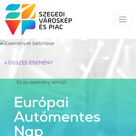
« ÖSSZES ESEMÉNY
Ez az esemény elmúlt.
Európai
Autómentes
Nap