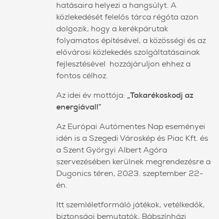
hatásaira helyezi a hangsúlyt. A
közlekedését felelős tárca régóta azon
dolgozik, hogy a kerékpárutak
folyamatos építésével, a közösségi és az
elővárosi közlekedés szolgáltatásainak
fejlesztésével hozzájáruljon ehhez a
fontos célhoz.
Az idei év mottója:
„Takarékoskodj az
energiával!”
Az Európai Autómentes Nap eseményei
idén is a Szegedi Városkép és Piac Kft. és
a Szent Györgyi Albert Agóra
szervezésében kerülnek megrendezésre a
Dugonics téren, 2023. szeptember 22-
én.
Itt szemléletformáló játékok, vetélkedők,
biztonsági bemutatók, Bábszínházi