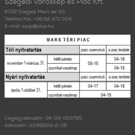
Szegedi Városkép és Piac Kft.
6722 Szeged, Mars tér 22.
Telefon/fax: +36 62 472 204
E-mail: szvp@szvp.hu
Cégjegyzékszám: 06-09-003765
Adószám: 11099224-2-06