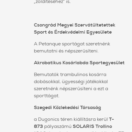
„zöldítéséhez” is
.
Csongrád Megyei Szervátültetettek
Sport és Érdekvédelmi Egyesülete
A Petanque sportágat szeretnénk
bemutatni és népszerűsíteni.
Akrobatikus Kosárlabda Sportegyesület
Bemutatók trambulinos kosárra
dobásokkal, ügyességi játékokkal
szeretnénk népszerűsíteni a ezt a
sporttágat.
Szegedi Közlekedési Társaság
a Dugonics téren kiállításra kerül
T-
873
pályaszámú
SOLARIS Trollino