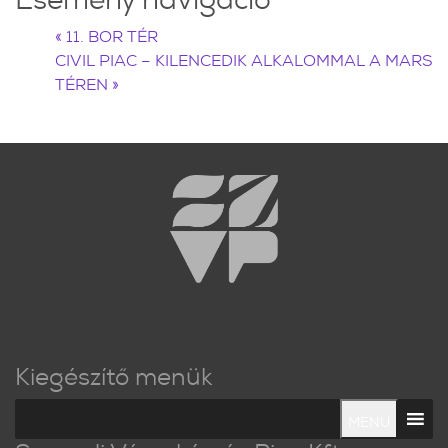
«
11. BOR TÉR
CIVIL PIAC – KILENCEDIK ALKALOMMAL A MARS
TÉREN
»
Kiegészítő menük
MENU