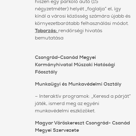
hiszen egy parkoló autó (15
négyzetméter) helyét „foglalja” el, így
kínál a városi közösség számára újabb és
környezetbarátabb felhasználási módot.
Toborzás:
rendőrségi hivatás
bemutatása
Csongrád-Csanád Megyei
Kormányhivatal Műszaki Hatósági
Főosztály
Munkaügyi és Munkavédelmi Osztály
– Interaktív programok: „Keresd a párját”
játék, ismerd meg az egyéni
munkavédelmi eszközöket.
Magyar Vöröskereszt Csongrád- Csanád
Megyei Szervezete