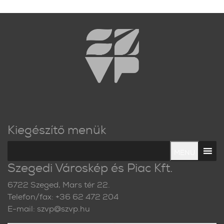
Kiegészítő menük
MENU
Szegedi Városkép és Piac Kft.
6722 Szeged, Mars tér 22.
Telefon/fax: +36 62 472 204
E-mail: szvp@szvp.hu