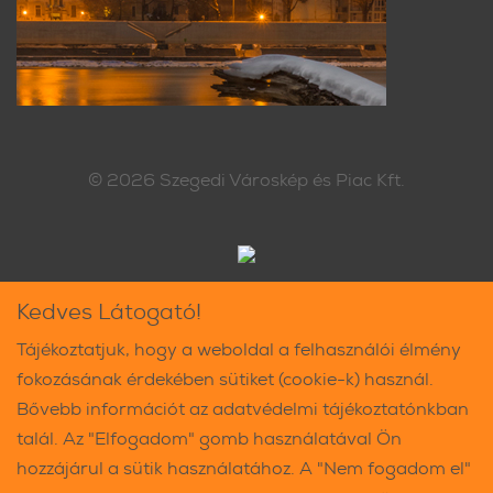
© 2026
Szegedi Városkép és Piac Kft.
Kedves Látogató!
Tájékoztatjuk, hogy a weboldal a felhasználói élmény
fokozásának érdekében sütiket (cookie-k) használ.
Bővebb információt az adatvédelmi tájékoztatónkban
talál. Az "Elfogadom" gomb használatával Ön
hozzájárul a sütik használatához. A "Nem fogadom el"