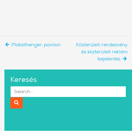
Plakáthenger, pavilon
Közterületi rendezvény
és közterületi reklám
bejelentés
Keresés