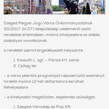
Szeged Megyei Jogú Város Önkormányzatának
30/2017. (IX.27.) településkép védelméről szóló
rendelete értelmében, molinó kihelyezésre az alábbi
szabályok vonatkoznak:
a rendelet szerint engedélyezett helyszínre:
1. Kossuth L. sgt. – Párizsi krt. sarok
2. Csillag tér
– a város jelentős programjait népszerűsítő eseményt
hirdető molinó 12 hét időtartamra kerülhet
felhelyezésre
– a kihelyezést megelőzően, bejelentés szükséges:
1. Szegedi Városkép és Piac Kft.