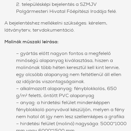
2. településképi bejelentés a SZMJV
Polgármesteri Hivatal Főépítészi Irodája felé.
A bejelentéshez mellékelni szükséges: kérelem,
látványterv, tervdokumentáció.
Molinók műszaki leírása:
– gyártás előtt nagyon fontos a megfelelő
minőségű alapanyag kiválasztása, hiszen a
molinónak több héten keresztül kell kint lennie,
egy olcsóbb alapanyag nem feltétlenül áll ellen
az időjárás viszontagságainak.
– alkalmazott alapanyag: fényblokkolós, 650
g/m² feletti, öntött PVC alapanyag
– anyag: a hirdetési felület mindenképpen
fényblokkoló ponyvával készüljön, melyen a fény
nem hatol át így nem lesz szellemképes a grafika
– hirdetési felület (molinó) nagysága: 5000*1000
mm vagy 6000*1500 mm