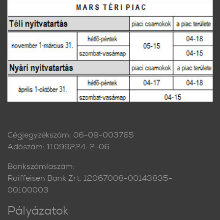
Cégjegyzékszám: 06-09-003765
Adószám: 11099224-2-06
Bankszámlaszám:
Raiffeisen Bank Zrt. 12067008-00143835-
00100003
Pályázatok