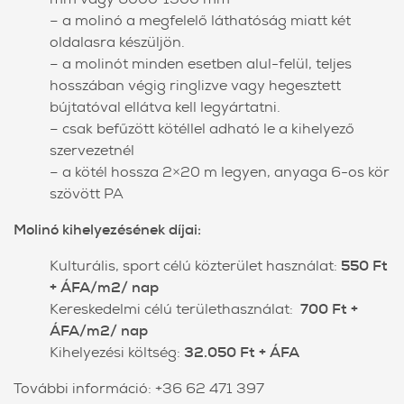
– a molinó a megfelelő láthatóság miatt két
oldalasra készüljön.
– a molinót minden esetben alul-felül, teljes
hosszában végig ringlizve vagy hegesztett
bújtatóval ellátva kell legyártatni.
– csak befűzött kötéllel adható le a kihelyező
szervezetnél
– a kötél hossza 2×20 m legyen, anyaga 6-os kör
szövött PA
Molinó kihelyezésének díjai:
Kulturális, sport célú közterület használat:
550 Ft
+ ÁFA/m2/ nap
Kereskedelmi célú területhasználat:
700 Ft +
ÁFA/m2/ nap
Kihelyezési költség:
32.050 Ft + ÁFA
További információ: +36 62 471 397