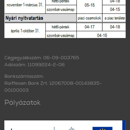
Cégjegyzékszám: 06-09-003765
Adószám: 11099224-2-06
Bankszámlaszám:
Raiffeisen Bank Zrt. 12067008-00143835-
00100003
Pályázatok