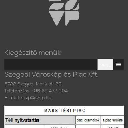
Kiegészítő menük
MENU
Szegedi Városkép és Piac Kft.
6722 Szeged, Mars tér 22.
Telefon/fax: +36 62 472 204
E-mail: szvp@szvp.hu