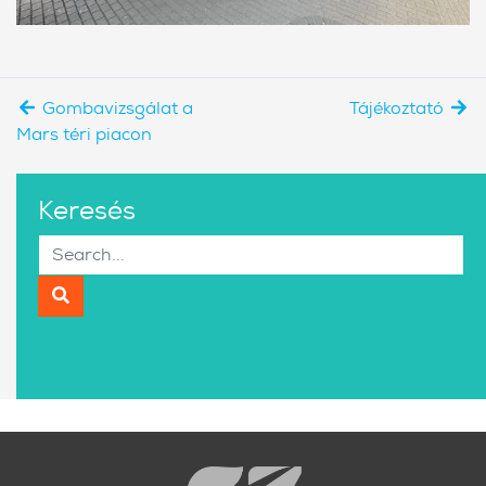
Gombavizsgálat a
Tájékoztató
Mars téri piacon
Keresés