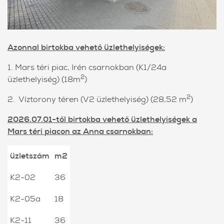
Azonnal birtokba vehető üzlethelyiségek:
1.
Mars téri piac, Irén csarnokban (K1/24a
2
üzlethelyiség) (18m
)
2
2. Víztorony téren (V2 üzlethelyiség) (28,52 m
)
2026.07.01-től birtokba vehető üzlethelyiségek a
Mars téri piacon az Anna csarnokban:
üzletszám
m2
K2-02
36
K2-05a
18
K2-11
36