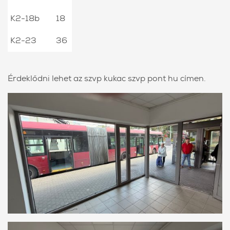
K2-18b
18
K2-23
36
Érdeklődni lehet az szvp kukac szvp pont hu címen.