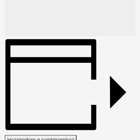
Hozzáadom a naptáramhoz