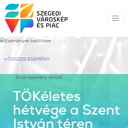
« ÖSSZES ESEMÉNY
Ez az esemény elmúlt.
TÖKéletes
hétvége a Szent
István téren