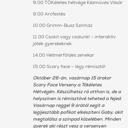
9.00 TÖKéletes hétvége Kézműves Vásár
9.00 Arcfestés
10.00 Grimm-Busz Színház
11.00 Csokit vagy csalunk! – interaktív
játék gyerekeknek
14.00 Hétmérföldes zenekar
15.00 Scary face – légy rémisztő!
Október 26-án, vasárnap 15 órakor
Scary Face Verseny a Tökéletes
Hétvégén. Készülhetsz rá otthon is, de a
helyszínen is rémisztővé teheted a fejed.
Vasárnap reggel 9 órától segít a
legijesztőbb pofikat elkészíteni Gaby, akit
megtalálsz a színpad közelében. Minden
gyerek aki részt vesz a versenyen