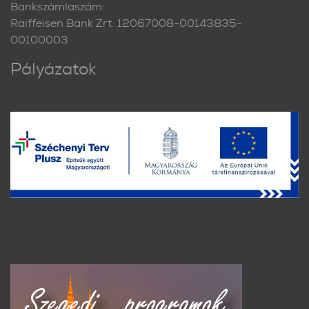
Bankszámlaszám:
Raiffeisen Bank Zrt. 12067008-00143835-
00100003
Pályázatok