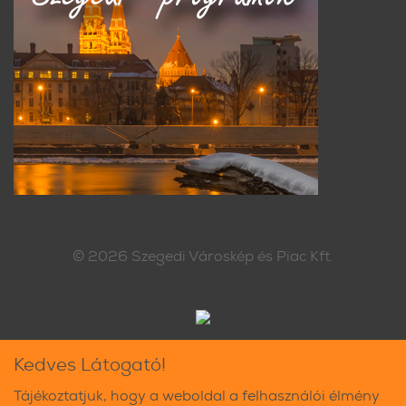
© 2026
Szegedi Városkép és Piac Kft.
Kedves Látogató!
Tájékoztatjuk, hogy a weboldal a felhasználói élmény