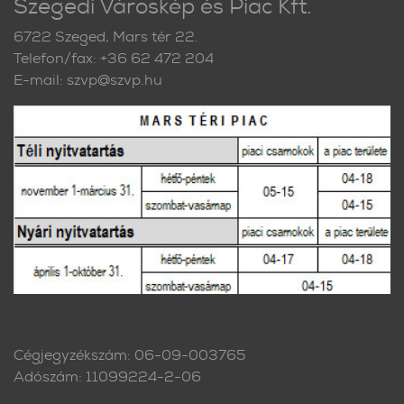
Szegedi Városkép és Piac Kft.
6722 Szeged, Mars tér 22.
Telefon/fax: +36 62 472 204
E-mail: szvp@szvp.hu
Cégjegyzékszám: 06-09-003765
Adószám: 11099224-2-06