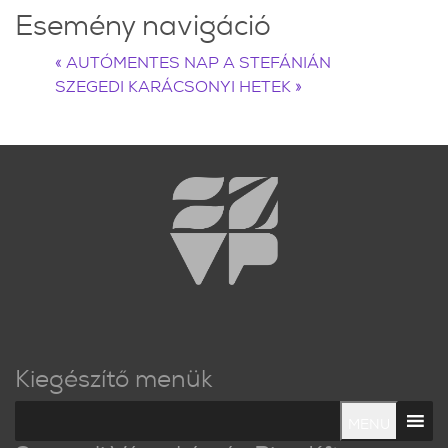
Esemény navigáció
«
AUTÓMENTES NAP A STEFÁNIÁN
SZEGEDI KARÁCSONYI HETEK
»
Kiegészítő menük
MENU