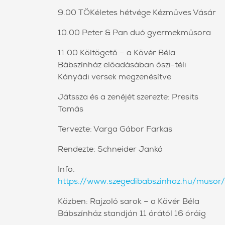
9.00 TÖKéletes hétvége Kézműves Vásár
10.00 Peter & Pan duó gyermekműsora
11.00 Költögető – a Kövér Béla
Bábszínház előadásában őszi-téli
Kányádi versek megzenésítve
Játssza és a zenéjét szerezte: Presits
Tamás
Tervezte: Varga Gábor Farkas
Rendezte: Schneider Jankó
Info:
https://www.szegedibabszinhaz.hu/musor/
Közben: Rajzoló sarok – a Kövér Béla
Bábszínház standján 11 órától 16 óráig