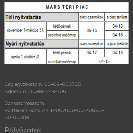
Cégjegyzékszám: 06-09-003765
Adószám: 11099224-2-06
Bankszámlaszám:
Raiffeisen Bank Zrt. 12067008-00143835-
00100003
Pályázatok