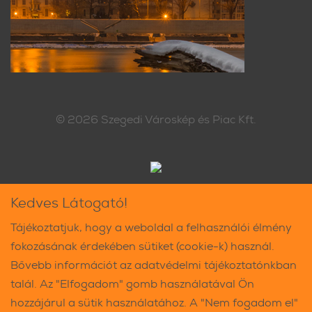
© 2026
Szegedi Városkép és Piac Kft.
Kedves Látogató!
Tájékoztatjuk, hogy a weboldal a felhasználói élmény
fokozásának érdekében sütiket (cookie-k) használ.
Bővebb információt az adatvédelmi tájékoztatónkban
talál. Az "Elfogadom" gomb használatával Ön
hozzájárul a sütik használatához. A "Nem fogadom el"