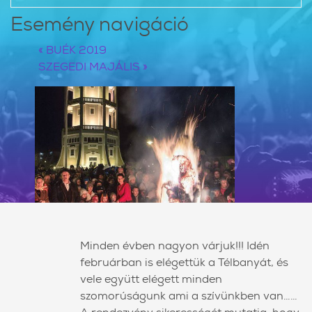
Esemény navigáció
«
BUÉK 2019
SZEGEDI MAJÁLIS
»
Minden évben nagyon várjuk!!! Idén
februárban is elégettük a Télbanyát, és
vele együtt elégett minden
szomorúságunk ami a szívünkben van……