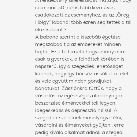
A rendezvény sikerességét mutatja, hogy
idén már 50-nél is több kézműves
csatlakozott az eseményhez, és az „Öreg-
Hölgy” lábánál több ezren segítettek a tél
elűzésében! ?
A babona szerint a kiszebáb égetése
megszabadítja az embereket minden
bajtól. Ez a téltemető hagyomány nem
csak a gyerekek, a felnőttek körében is
népszerű, így a szegediek lehetőséget
kapnak, hogy így búcsúztassák el a telet
és vele együtt minden gondjukat,
bánatukat. Zászlónkra tűztük, hogy a
vásárlás, az egészséges alapanyagok
beszerzése élményekkel teli legyen,
idegeskedés és depresszió nélkül. A
szegediek szeretnek mosolyogva élni,
vásárolni és élményeket gyűjteni, erre
pedig kiváló alkalmat adnak a szegedi