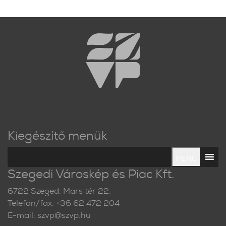
Kiegészítő menük
MENU
Szegedi Városkép és Piac Kft.
6722 Szeged, Mars tér 22.
Telefon/fax: +36 62 472 204
E-mail: szvp@szvp.hu