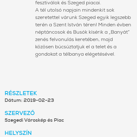
fesztiválok és Szeged piacai.
A tél utolsó napjain mindenkit sok
szeretettel várunk Szeged egyik legszebb
terén a Szent István téren! Minden évben
néptáncosok és Busók kísérik a „Banyát”
zenés felvonulás keretében, majd
közösen búcsúztatjuk el a telet és a
gondokat a télbanya elégetésével.
RÉSZLETEK
Dátum:
2019-02-23
SZERVEZŐ
Szegedi Városkép és Piac
HELYSZÍN