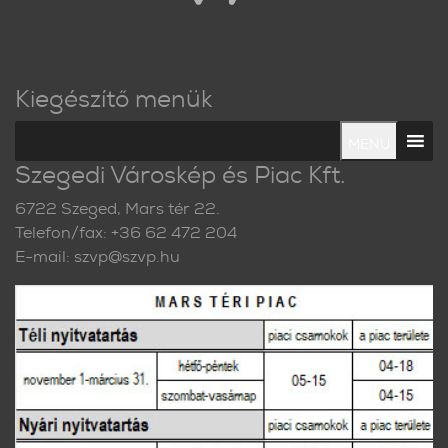
Kiegészítő menük
MENU
Szegedi Városkép és Piac Kft.
6722 Szeged, Mars tér 22.
Telefon/fax: +36 62 472 204
E-mail: szvp@szvp.hu