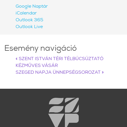
Google Naptár
iCalendar
Outlook 365
Outlook Live
Esemény navigáció
«
SZENT ISTVÁN TÉRI TÉLBÚCSÚZTATÓ
KÉZMŰVES VÁSÁR
SZEGED NAPJA ÜNNEPSÉGSOROZAT
»