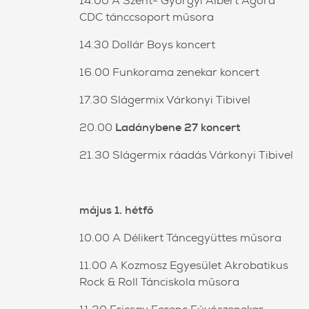
14.00 A Szent- Györgyi Albert Agóra
CDC tánccsoport műsora
14.30 Dollár Boys koncert
16.00 Funkorama zenekar koncert
17.30 Slágermix Várkonyi Tibivel
20.00
Ladánybene 27 koncert
21.30 Slágermix ráadás Várkonyi Tibivel
május 1. hétfő
10.00 A Délikert Táncegyüttes műsora
11.00 A Kozmosz Egyesület Akrobatikus
Rock & Roll Tánciskola műsora