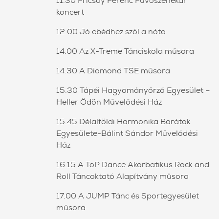
11.30 Fricsay Ferenc Fúvószenekar
koncert
12.00 Jó ebédhez szól a nóta
14.00 Az X-Treme Tánciskola műsora
14.30 A Diamond TSE műsora
15.30 Tápéi Hagyományőrző Egyesület –
Heller Ödön Művelődési Ház
15.45 Délalföldi Harmonika Barátok
Egyesülete-Bálint Sándor Művelődési
Ház
16.15 A ToP Dance Akorbatikus Rock and
Roll Táncoktató Alapítvány műsora
17.00 A JUMP Tánc és Sportegyesület
műsora