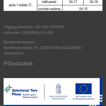
Cégjegyzékszám: 06-09-003765
Adószám: 11099224-2-06
Bankszámlaszám:
Raiffeisen Bank Zrt. 12067008-00143835-
00100003
Pályázatok