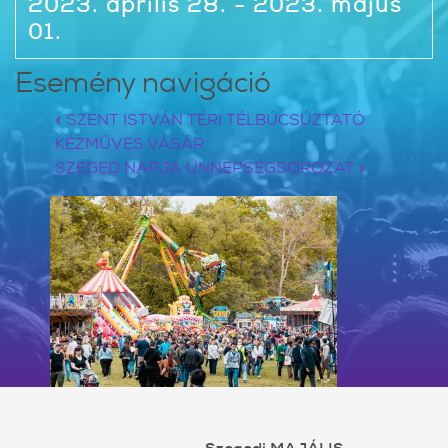
2023. április 28. - 2023. május
01.
Esemény navigáció
«
SZENT ISTVÁN TÉRI TÉLBÚCSÚZTATÓ
KÉZMŰVES VÁSÁR
SZEGED NAPJA ÜNNEPSÉGSOROZAT
»