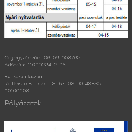
Cégjegyzékszám: 06-09-003765
Adószám: 11099224-2-06
Bankszámlaszám:
Raiffeisen Bank Zrt. 12067008-00143835-
00100003
Pályázatok