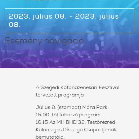
2023. július 08. - 2023. július
08.
Esemény navigáció
«
NYÁRI PROGRAMOK A MÓRA-PARKBAN
TÉRZENE A MÓRA-PARKBAN
»
A Szegedi Katonazenekari Fesztivál
tervezett programja
Július 8. (szombat) Móra Park
15.00-tól toborzó program
16.15 Az MH BHD 32. Testőrezred
Különleges Díszelgő Csoportjának
bemutatója