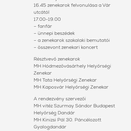
16.45 zenekarok felvonulása a Vár
utcától
17.00-19.00
– fanfár
– ünnepi beszédek
– a zenekarok szakalaki bemutatói
– összevont zenekari koncert
Résztvevő zenekarok
MH Hódmezővásárhely Helyőrségi
Zenekar
MH Tata Helyőrségi Zenekar
MH Kaposvár Helyőrségi Zenekar
A rendezvény szervezői
MH vitéz Szurmay Sándor Budapest
Helyőrség Dandár
MH Kinizsi Pál 30. Páncélozott
Gyalogdandár