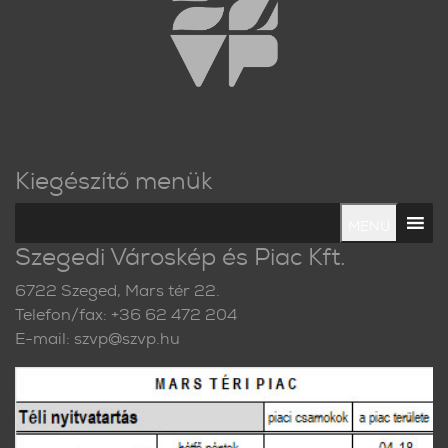
Kiegészítő menük
MENU
Szegedi Városkép és Piac Kft.
6722 Szeged, Mars tér 22.
Telefon/fax: +36 62 472 204
E-mail: szvp@szvp.hu