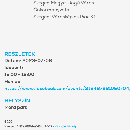
Szeged Megyei Jogú Város
Önkormányzata
Szegedi Városkép és Piac Kft.
RÉSZLETEK
Dátum:
2023-07-08
Időpont:
15:00 - 19:00
Honlap:
https://www.facebook.com/events/21846796105070
HELYSZÍN
Móra park
6720
Szeged
,
11099224-2-06
6720
+ Google Térkép