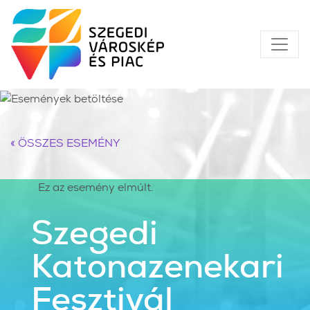
« ÖSSZES ESEMÉNY
Ez az esemény elmúlt.
Szegedi
Katonazenekari
Fesztivál