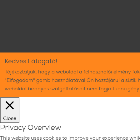
Kedves Látogató!
Tájékoztatjuk, hogy a weboldal a felhasználói élmény fo
"Elfogadom" gomb használatával Ön hozzájárul a sütik 
weboldal bizonyos szolgáltatásait nem fogja tudni igén
Close
Privacy Overview
This website uses cookies to improve your experience whil