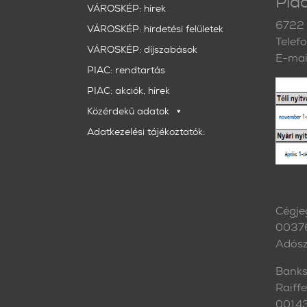
Piac
VÁROSKÉP: hírek
6722 
VÁROSKÉP: hirdetési felületek
Telef
VÁROSKÉP: díjszabások
E-mai
PIAC: rendtartás
PIAC: akciók, hírek
Közérdekű adatok
Adatkezelési tájékoztatók:
Cégje
0037
Adós
Banks
Raiff
0014