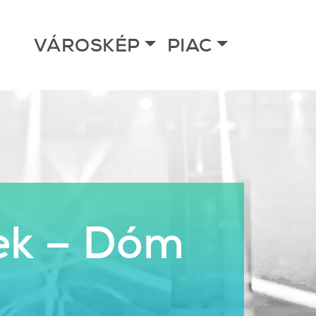
VÁROSKÉP
PIAC
ek – Dóm