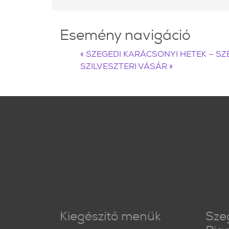
Esemény navigáció
«
SZEGEDI KARÁCSONYI HETEK – SZ
SZILVESZTERI VÁSÁR
»
Kiegészítő menük
Sze