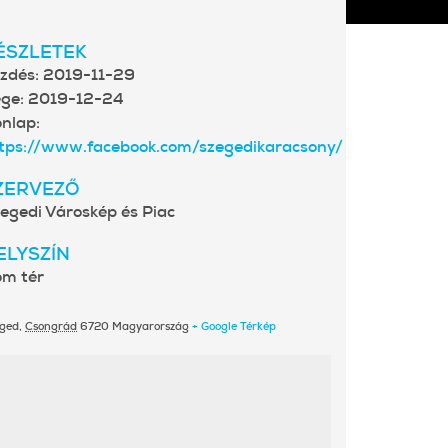
ÉSZLETEK
zdés:
2019-11-29
ge:
2019-12-24
nlap:
tps://www.facebook.com/szegedikaracsony/
ZERVEZŐ
egedi Városkép és Piac
ELYSZÍN
m tér
ged
,
Csongrád
6720
Magyarország
+ Google Térkép