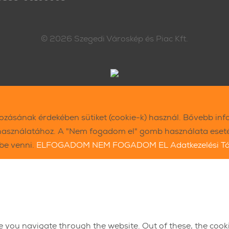
© 2026
Szegedi Városkép és Piac Kft.
kozásának érdekében sütiket (cookie-k) használ. Bővebb inf
használatához. A "Nem fogadom el" gomb használata esetén
ybe venni.
ELFOGADOM
NEM FOGADOM EL
Adatkezelési T
e you navigate through the website. Out of these, the cook