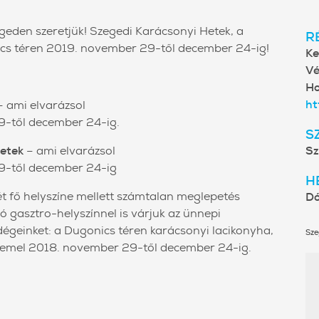
eden szeretjük! Szegedi Karácsonyi Hetek, a
R
cs téren 2019. november 29-től december 24-ig!
Ke
Vé
Ho
ht
 ami elvarázsol
9-től december 24-ig.
S
Hetek
– ami elvarázsol
Sz
9-től december 24-ig
H
t fő helyszíne mellett számtalan meglepetés
Dó
gasztro-helyszínnel is várjuk az ünnepi
geinket: a Dugonics téren karácsonyi lacikonyha,
Sze
zemel 2018. november 29-től december 24-ig.