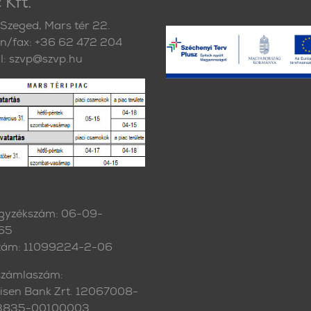
 Kft.
Szeged, Mars tér 22.
on/fax: +36 62 472 204
l: szvp@szvp.hu
gyzékszám: 06-09-
65
zám: 11099224-2-06
zámlaszám:
eisen Bank Zrt. 12067008-
3835-00100003