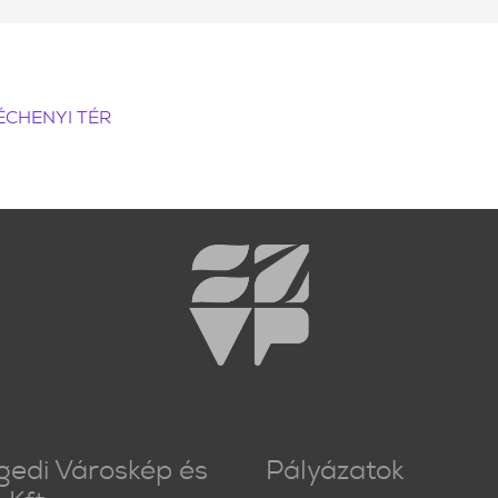
ÉCHENYI TÉR
gedi Városkép és
Pályázatok