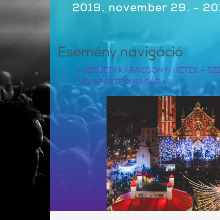
2019. november 29. - 20
Esemény navigáció
«
SZEGEDI KARÁCSONYI HETEK – SZ
SZILVESZTERI VÁSÁR
»