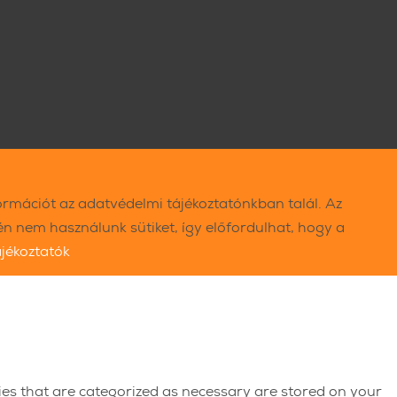
ormációt az adatvédelmi tájékoztatónkban talál. Az
 nem használunk sütiket, így előfordulhat, hogy a
ájékoztatók
ies that are categorized as necessary are stored on your