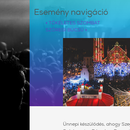
Esemény navigáció
«
TÖKÉLETES SZOMBAT
SZŐREGI BÚCSÚ
»
Ünnepi készülődés, ahogy Szeg