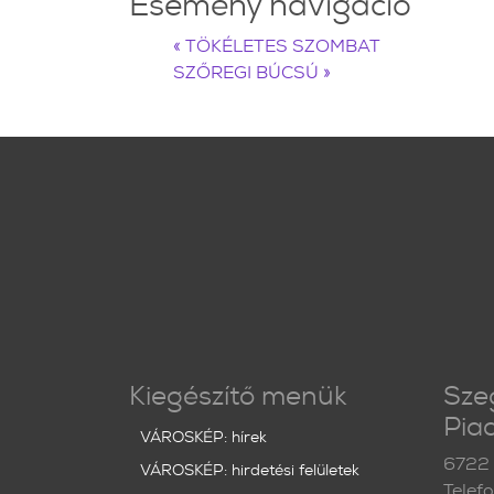
Esemény navigáció
«
TÖKÉLETES SZOMBAT
SZŐREGI BÚCSÚ
»
Kiegészítő menük
Sze
Piac
VÁROSKÉP: hírek
6722 
VÁROSKÉP: hirdetési felületek
Telef