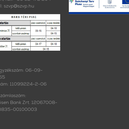
l: szvp@szvp.hu
gyzékszám: 06-09-
65
zám: 11099224-2-06
zámlaszám:
eisen Bank Zrt. 12067008-
3835-00100003