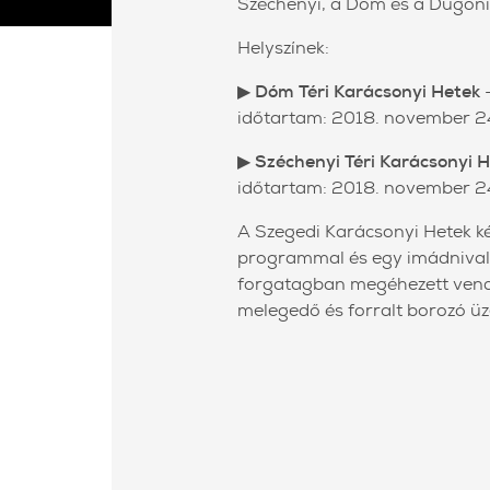
Széchenyi, a Dóm és a Dugoni
Helyszínek:
▶
Dóm Téri Karácsonyi Hetek
–
időtartam: 2018. november 2
▶
Széchenyi Téri Karácsonyi 
időtartam: 2018. november 2
A Szegedi Karácsonyi Hetek ké
programmal és egy imádnivaló 
forgatagban megéhezett vendé
melegedő és forralt borozó ü