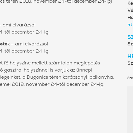
cs téren 2018. november 24-től december 24-ig!
Ke
Vé
Ho
ht
 ami elvarázsol
4-től december 24-ig.
S
Hetek
– ami elvarázsol
Sz
4-től december 24-ig
H
t fő helyszíne mellett számtalan meglepetés
Sz
gasztro-helyszínnel is várjuk az ünnepi
geinket: a Dugonics téren karácsonyi lacikonyha,
Sze
zemel 2018. november 24-től december 24-ig.