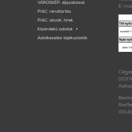
VÁROSKÉP: díjszabások
E-mai
PIAC: rendtartás
PIAC: akciók, hírek
Közérdekű adatok
Adatkezelési tájékoztatók:
Cégje
0037
Adós
Banks
Raiff
0014