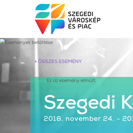
« ÖSSZES ESEMÉNY
Ez az esemény elmúlt.
Szegedi 
2018. november 24. - 20