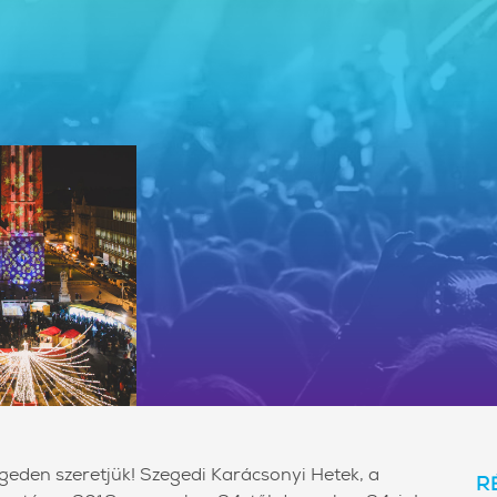
eden szeretjük! Szegedi Karácsonyi Hetek, a
R