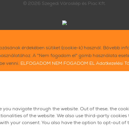
© 2026
Szegedi Városkép és Piac Kft.
kozásának érdekében sütiket (cookie-k) használ. Bővebb inf
használatához. A "Nem fogadom el" gomb használata esetén
ybe venni.
ELFOGADOM
NEM FOGADOM EL
Adatkezelési T
e you navigate through the website. Out of these, the cook
ctionalities of the website. We also use third-party cookie
 with your consent. You also have the option to opt-out of