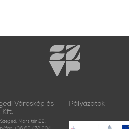
gedi Városkép és
Pályázatok
 Kft.
Szeged, Mars tér 22.
on/fax: +36 62 472 204