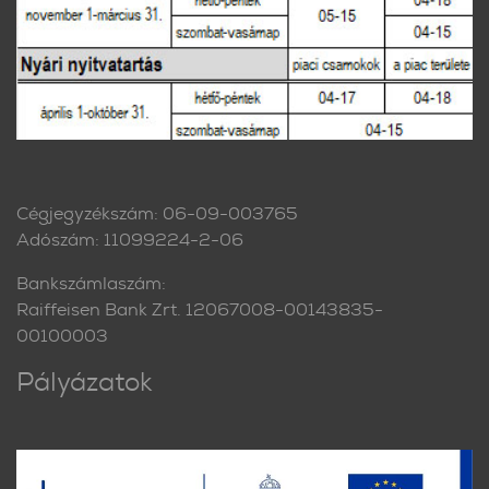
Cégjegyzékszám: 06-09-003765
Adószám: 11099224-2-06
Bankszámlaszám:
Raiffeisen Bank Zrt. 12067008-00143835-
00100003
Pályázatok