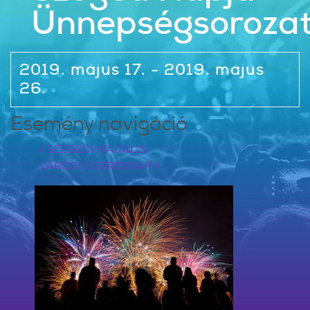
Ünnepségsoroza
2019. május 17. - 2019. május
26.
Esemény navigáció
«
SZEGEDI MAJÁLIS
VÁROSI GYEREKNAP
»