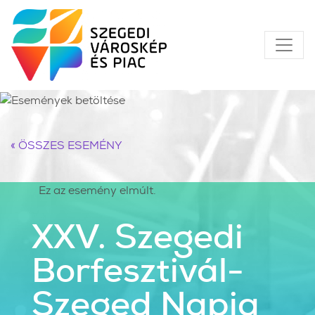
« ÖSSZES ESEMÉNY
Ez az esemény elmúlt.
XXV. Szegedi
Borfesztivál-
Szeged Napja