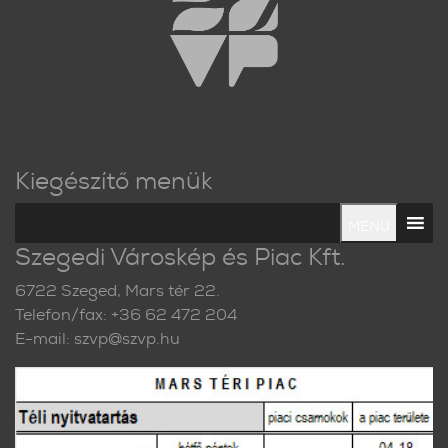
Kiegészítő menük
MENU
Szegedi Városkép és Piac Kft.
6722 Szeged, Mars tér 22.
Telefon/fax: +36 62 472 204
E-mail: szvp@szvp.hu