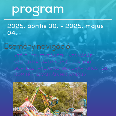
program
2025. április 30. - 2025. május
04.
Esemény navigáció
«
TÉLBÚCSÚZTATÓ KÉZMŰVES VÁSÁR
SZEGED NAPJA ÜNNEPSÉGSOROZAT –
BORFESZTIVÁL, GASZTROUDVAR, KINCS TÉR,
DÓM TÉRI KAVALKÁD, HÍDIVÁSÁR
»