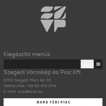
Kiegészítő menük
MENU
Szegedi Városkép és Piac Kft.
6722 Szeged, Mars tér 22.
Telefon/fax: +36 62 472 204
E-mail: szvp@szvp.hu