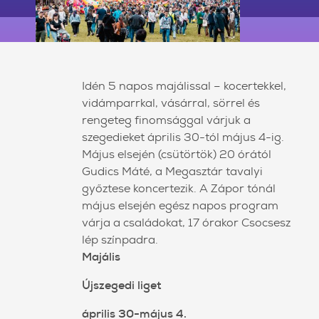
Idén 5 napos majálissal – kocertekkel,
vidámparrkal, vásárral, sörrel és
rengeteg finomsággal várjuk a
szegedieket április 30-tól május 4-ig.
Május elsején (csütörtök) 20 órától
Gudics Máté, a Megasztár tavalyi
győztese koncertezik. A Zápor tónál
május elsején egész napos program
várja a családokat, 17 órakor Csocsesz
lép színpadra.
Majális
Újszegedi liget
április 30-május 4.