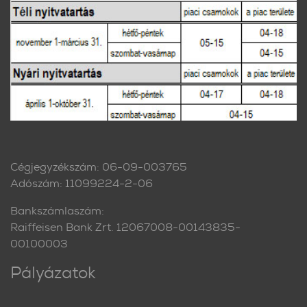
Cégjegyzékszám: 06-09-003765
Adószám: 11099224-2-06
Bankszámlaszám:
Raiffeisen Bank Zrt. 12067008-00143835-
00100003
Pályázatok