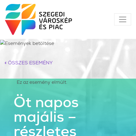
« ÖSSZES ESEMÉNY
Ez az esemény elmúlt.
Öt napos
majális –
részletes