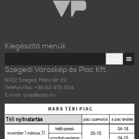
Kiegészítő menük
MENU
Szegedi Városkép és Piac Kft.
6722 Szeged, Mars tér 22.
Telefon/fax: +36 62 472 204
E-mail: szvp@szvp.hu