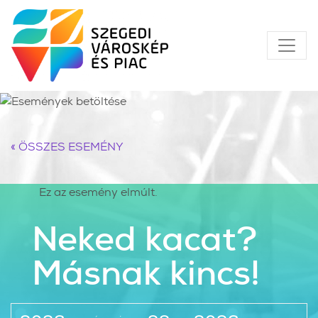
« ÖSSZES ESEMÉNY
Ez az esemény elmúlt.
Neked kacat?
Másnak kincs!