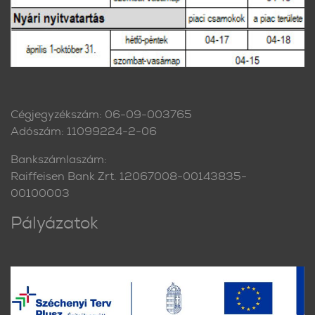
Cégjegyzékszám: 06-09-003765
Adószám: 11099224-2-06
Bankszámlaszám:
Raiffeisen Bank Zrt. 12067008-00143835-
00100003
Pályázatok