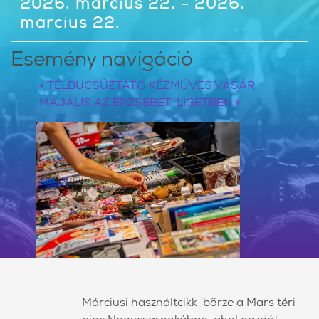
2026. március 22. - 2026.
március 22.
Esemény navigáció
«
TÉLBÚCSÚZTATÓ KÉZMŰVES VÁSÁR
MAJÁLIS AZ ERZSÉBET-LIGETBEN
»
Márciusi használtcikk-börze a Mars téri