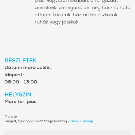
piac Nagycsarnokában, ahol gazdát
cserélnek a megunt, de még használható
otthoni kacatok, háztartási eszközök,
ruhák vagy játékok.
RÉSZLETEK
Dátum:
március 22.
Időpont:
08:00 - 13:00
HELYSZÍN
Mars téri piac
Mars tér
Szeged
,
Csongrad
6722
Magyarország
+ Google Térkép