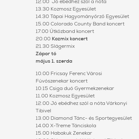
12.00 Jó ebédhez szól a nóta
13.30 Kozmosz Egyesület
14.30 Tápai Hagyományőrző Egyesület
15.00 Colorado County Band koncert
17.00 Útközband koncert
20.00
Kozmix koncert
21.30 Slágermix
Zápor tó
május 1. szerda
10.00 Fricsay Ferenc Városi
Fúvószenekar koncert
10:15 Csiga duó Gyermekzenekar
11.00 Kozmosz Egyesület
12.00 Jó ebédhez szól a nóta Várkonyi
Tibivel
13.00 Diamond Tánc- és Sportegyesület
14.00 X-Treme Tánciskola
15.00 Habakuk Zenekar