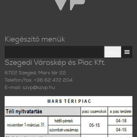
Kiegészítő menük
MENU
Szegedi Városkép és Piac Kft.
6722 Szeged, Mars tér 22.
Telefon/fax: +36 62 472 204
E-mail: szvp@szvp.hu