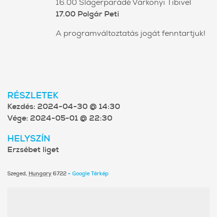
16.00 Slágerparádé Várkonyi Tibivel
17.00 Polgár Peti
A programváltoztatás jogát fenntartjuk!
RÉSZLETEK
Kezdés:
2024-04-30 @ 14:30
Vége:
2024-05-01 @ 22:30
HELYSZÍN
Erzsébet liget
Szeged
,
Hungary
6722
+ Google Térkép