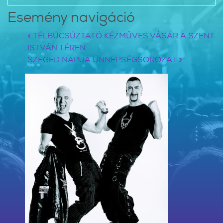
Esemény navigáció
«
TÉLBÚCSÚZTATÓ KÉZMŰVES VÁSÁR A SZENT
ISTVÁN TÉREN
SZEGED NAPJA ÜNNEPSÉGSOROZAT
»