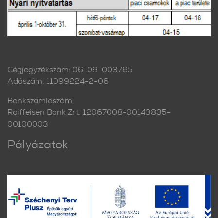
Cégjegyzékszám: 06-09-003765
Adószám: 11099224-2-06
Bankszámlaszám:
Raiffeisen Bank Zrt. 12067008-00143835-
00100003
Pályázatok