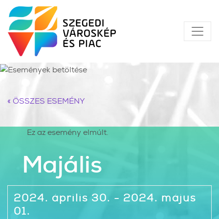
« ÖSSZES ESEMÉNY
Ez az esemény elmúlt.
Majális
2024. április 30. - 2024. május
01.