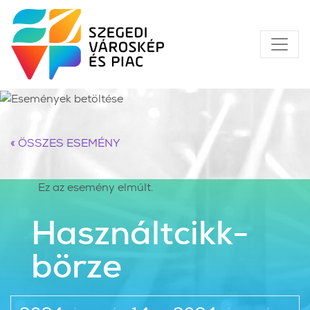
« ÖSSZES ESEMÉNY
Ez az esemény elmúlt.
Használtcikk-
börze