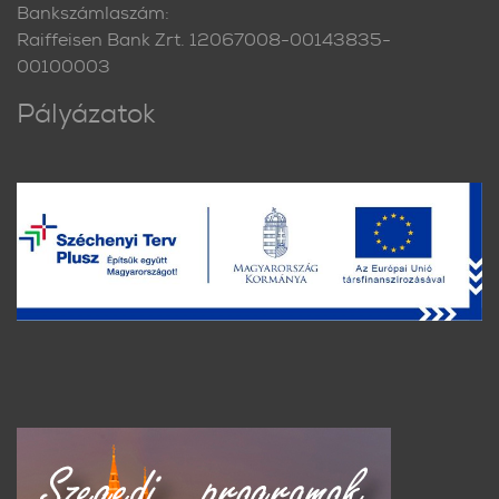
Bankszámlaszám:
Raiffeisen Bank Zrt. 12067008-00143835-
00100003
Pályázatok