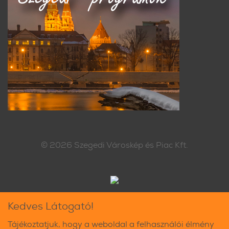
© 2026
Szegedi Városkép és Piac Kft.
Kedves Látogató!
Tájékoztatjuk, hogy a weboldal a felhasználói élmény