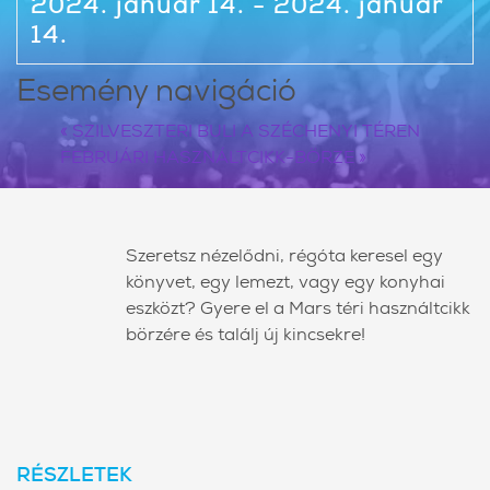
2024. január 14. - 2024. január
14.
Esemény navigáció
«
SZILVESZTERI BULI A SZÉCHENYI TÉREN
FEBRUÁRI HASZNÁLTCIKK-BÖRZE
»
Szeretsz nézelődni, régóta keresel egy
könyvet, egy lemezt, vagy egy konyhai
eszközt? Gyere el a Mars téri használtcikk
börzére és találj új kincsekre!
RÉSZLETEK