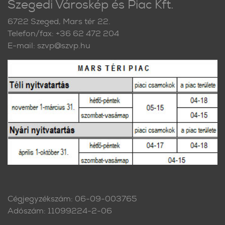
Szegedi Városkép és Piac Kft.
6722 Szeged, Mars tér 22.
Telefon/fax: +36 62 472 204
E-mail: szvp@szvp.hu
Cégjegyzékszám: 06-09-003765
Adószám: 11099224-2-06