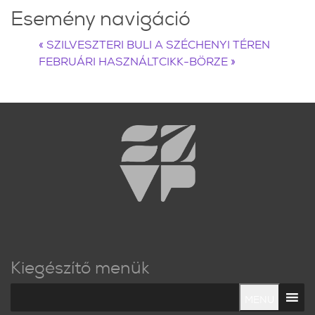
Esemény navigáció
«
SZILVESZTERI BULI A SZÉCHENYI TÉREN
FEBRUÁRI HASZNÁLTCIKK-BÖRZE
»
Kiegészítő menük
MENU