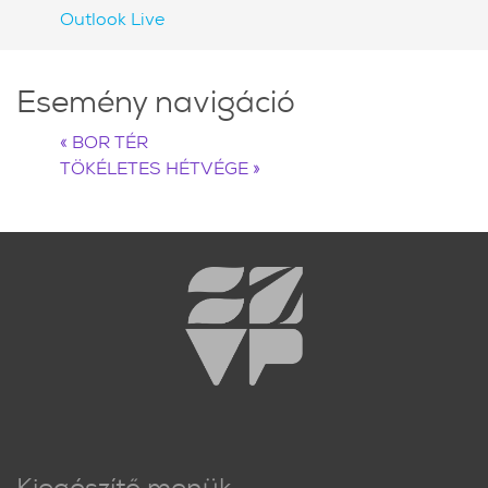
Outlook Live
Esemény navigáció
«
BOR TÉR
TÖKÉLETES HÉTVÉGE
»
Kiegészítő menük