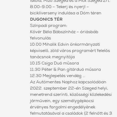
Iskola, Mizo Szeged és a Pick Szeged Zrt.
8.00-9.00 – Tekerj és nyerj! –
bicikliverseny indulása a Dóm téren
DUGONICS TÉR
Színpadi program:
Kövér Béla Bábszínház – óriásbáb
felvonulás
10.00 Mihalik Edvin önkormányzati
képviselő, zöld város programért felelős
tanácsnok megnyitója
10.15 Csiga Duó műsora
11.30 Péter & Pan gitárduó műsora
12.30 Meglepetés vendég …
Az Autómentes Naphoz kapcsolódóan
2022. szeptember 22-én Szeged helyi,
menetrend szerinti, közösségi közlekedési
járművein, egy személygépkocsi
érvényes forgalmi engedélyének
felmutatásával a családok (2 felnőtt és 3