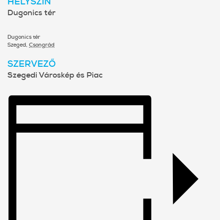
HELYSZÍN
Dugonics tér
Dugonics tér
Szeged
,
Csongrád
SZERVEZŐ
Szegedi Városkép és Piac