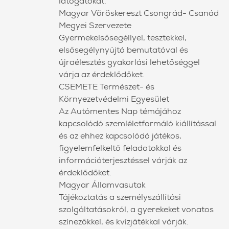
látogatókat.
Magyar Vöröskereszt Csongrád- Csanád
Megyei Szervezete
Gyermekelsősegéllyel, tesztekkel,
elsősegélynyújtó bemutatóval és
újraélesztés gyakorlási lehetőséggel
várja az érdeklődőket.
CSEMETE Természet- és
Környezetvédelmi Egyesület
Az Autómentes Nap témájához
kapcsolódó szemléletformáló kiállítással
és az ehhez kapcsolódó játékos,
figyelemfelkeltő feladatokkal és
információterjesztéssel várják az
érdeklődőket.
Magyar Államvasutak
Tájékoztatás a személyszállítási
szolgáltatásokról, a gyerekeket vonatos
színezőkkel, és kvízjátékkal várják.