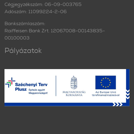
Cégjegyzékszám: 06-09-003765
Adószám: 11099224-2-06
Bankszámlaszám:
Raiffeisen Bank Zrt. 12067008-00143835-
00100003
Pályázatok