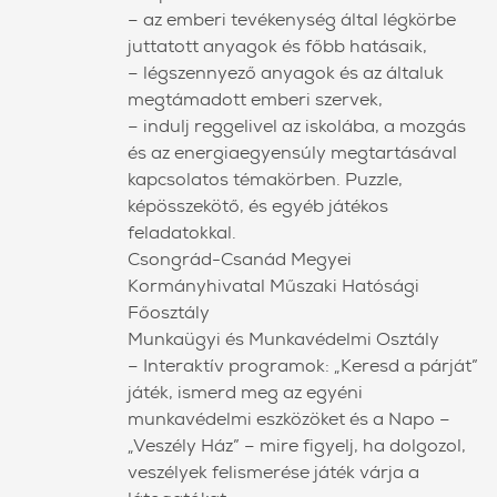
– az emberi tevékenység által légkörbe
juttatott anyagok és főbb hatásaik,
– légszennyező anyagok és az általuk
megtámadott emberi szervek,
– indulj reggelivel az iskolába, a mozgás
és az energiaegyensúly megtartásával
kapcsolatos témakörben. Puzzle,
képösszekötő, és egyéb játékos
feladatokkal.
Csongrád-Csanád Megyei
Kormányhivatal Műszaki Hatósági
Főosztály
Munkaügyi és Munkavédelmi Osztály
– Interaktív programok: „Keresd a párját”
játék, ismerd meg az egyéni
munkavédelmi eszközöket és a Napo –
„Veszély Ház” – mire figyelj, ha dolgozol,
veszélyek felismerése játék várja a