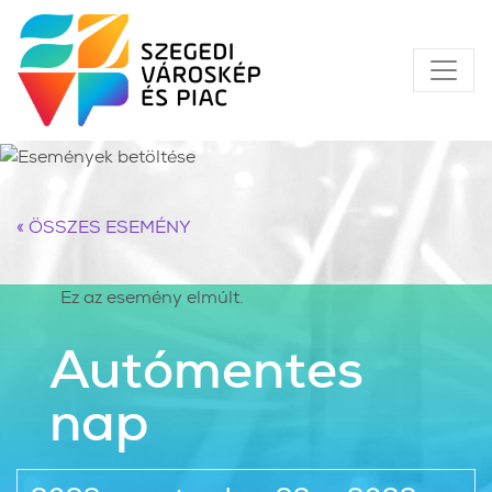
« ÖSSZES ESEMÉNY
Ez az esemény elmúlt.
Autómentes
nap