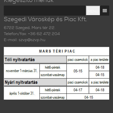
MENU
Szegedi Városkép és Piac Kft.
6722 Szeged, Mars tér 22.
Telefon/fax: +36 62 472 204
E-mail: szvp@szvp.hu