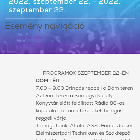
2022. szeptember 22. - 2022.
szeptember 22.
Esemény navigáció
«
BOR TÉR
TÖKÉLETES HÉTVÉGE
»
PROGRAMOK SZEPTEMBER 22-ÉN
DÓM TÉR
7:00 – 9:00 Bringás reggeli a Dóm téren
Az Dóm téren a Somogyi Károly
Könyvtár előtt felállított Rádió 88-as
kapu alatt az arra tekerőket, bringás
reggeli várja.
Támogatóink: Alföldi ASzC Fodor József
Élelmiszeripari Technikum és Szakképző