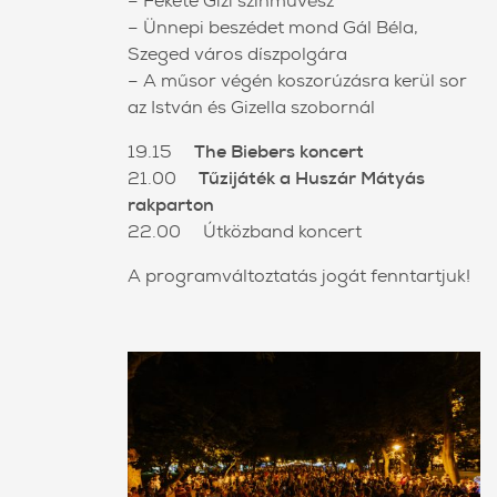
– Fekete Gizi színművész
– Ünnepi beszédet mond Gál Béla,
Szeged város díszpolgára
– A műsor végén koszorúzásra kerül sor
az István és Gizella szobornál
19.15
The Biebers koncert
21.00
Tűzijáték a Huszár Mátyás
rakparton
22.00 Útközband koncert
A programváltoztatás jogát fenntartjuk!