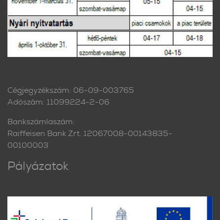
Cégjegyzékszám: 06-09-003765
Adószám: 11099224-2-06
Bankszámlaszám:
Raiffeisen Bank Zrt. 12067008-00143835-
00100003
Pályázatok