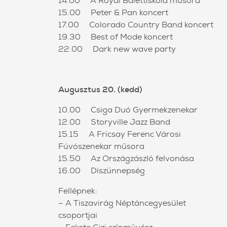
14.00 A Royal Balettiskola műsora
15.00 Peter & Pan koncert
17.00 Colorado Country Band koncert
19.30 Best of Mode koncert
22.00 Dark new wave party
Augusztus 20. (kedd)
10.00 Csiga Duó Gyermekzenekar
12.00 Storyville Jazz Band
15.15 A Fricsay Ferenc Városi
Fúvószenekar műsora
15.50 Az Országzászló felvonása
16.00 Díszünnepség
Fellépnek:
– A Tiszavirág Néptáncegyesület
csoportjai