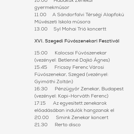
10.00 Habakuk Zenekar
gyermekműsor
11.00 A Sándorfalvi Térségi Alapfokú
Művészeti Iskola műsora
13.00 Syl Mohai Trió koncertt
XVI. Szegedi Fúvószenekari Fesztivál
15:00 Kalocsai Fúvószenekar
(vezényel: Betlenné Dajkó Ágnes)
15:45 Fricsay Ferenc Városi
Fúvószenekar, Szeged (vezényel:
Gyimóthi Zoltán)
16:30 Pénzügyőr Zenekar, Budapest
(vezényel: Kapi-Horváth Ferenc)
17:15 Az egyesített zenekarok
előadásában indulók hangzanak el
20.00 Smink Zenekar koncert
21.30 Rerto disco