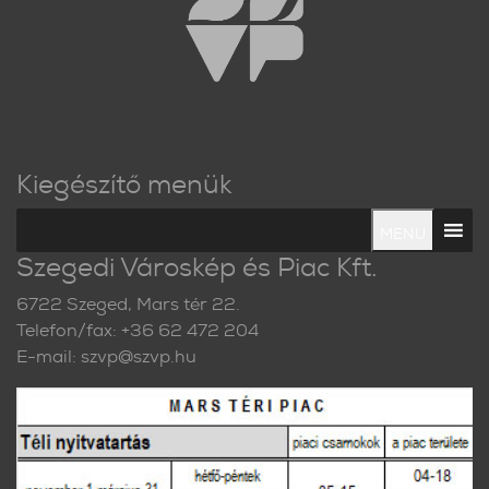
Kiegészítő menük
MENU
Szegedi Városkép és Piac Kft.
6722 Szeged, Mars tér 22.
Telefon/fax: +36 62 472 204
E-mail: szvp@szvp.hu