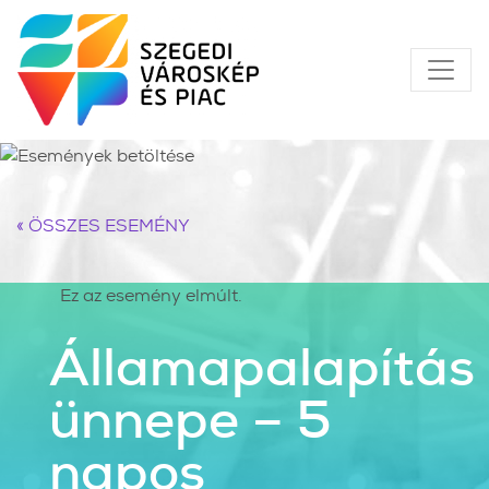
« ÖSSZES ESEMÉNY
Ez az esemény elmúlt.
Államapalapítás
ünnepe – 5
napos