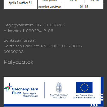
Cégjegyzékszám: 06-09-003765
Adószám: 11099224-2-06
Bankszámlaszám:
Raiffeisen Bank Zrt. 12067008-00143835-
00100003
Pályázatok