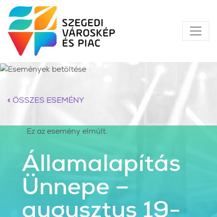
« ÖSSZES ESEMÉNY
Ez az esemény elmúlt.
Államalapítás
Ünnepe –
augusztus 19-