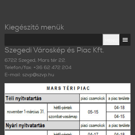
Kiegészítő menük
MENU
Szegedi Városkép és Piac Kft.
6722 Szeged, Mars tér 22.
Telefon/fax: +36 62 472 204
E-mail: szvp@szvp.hu