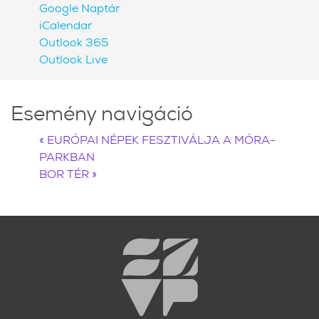
Google Naptár
iCalendar
Outlook 365
Outlook Live
Esemény navigáció
«
EURÓPAI NÉPEK FESZTIVÁLJA A MÓRA-
PARKBAN
BOR TÉR
»