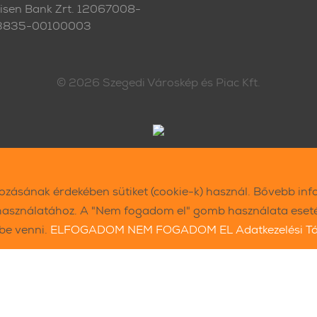
eisen Bank Zrt. 12067008-
3835-00100003
© 2026
Szegedi Városkép és Piac Kft.
kozásának érdekében sütiket (cookie-k) használ. Bővebb inf
használatához. A "Nem fogadom el" gomb használata esetén
ybe venni.
ELFOGADOM
NEM FOGADOM EL
Adatkezelési T