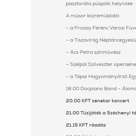
pasztorális püspöki helynöke
A műsor közreműködői:
– a Fricsay Ferenc Városi Fú
– a Tiszavirág Néptáncegyesül
– Ács Petra színművész
– Szélpál Szilveszter operaén
– a Tápai Hagyományőrző Eg
18.00 Docpiano Band – Áloma
20.00 KFT zenekar koncert
21.00 Tűzijáték a Széchenyi t
21.15 KFT ráadás