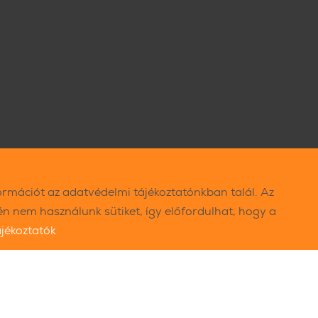
ormációt az adatvédelmi tájékoztatónkban talál. Az
 nem használunk sütiket, így előfordulhat, hogy a
ájékoztatók