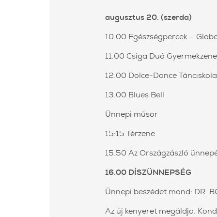
augusztus 20. (szerda)
10.00 Egészségpercek – Globa
11.00 Csiga Duó Gyermekzene
12.00 Dolce-Dance Tánciskol
13.00 Blues Bell
Ünnepi műsor
15:15 Térzene
15.50 Az Országzászló ünnepé
16.00 DÍSZÜNNEPSÉG
Ünnepi beszédet mond: DR. 
Az új kenyeret megáldja: Ko