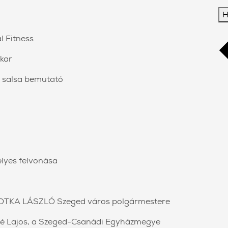
H
l Fitness
kar
a salsa bemutató
lyes felvonása
BOTKA LÁSZLÓ Szeged város polgármestere
ndé Lajos, a Szeged-Csanádi Egyházmegye