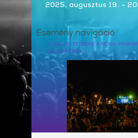
2025. augusztus 19. - 20
Esemény navigáció
«
JÚLIUSI TÉRZENE A MÓRA-PARKB
13. BOR TÉR
»