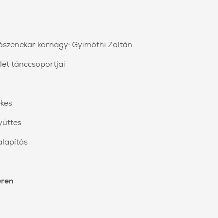
vószenekar karnagy: Gyimóthi Zoltán
et tánccsoportjai
ekes
yüttes
lapítás
éren