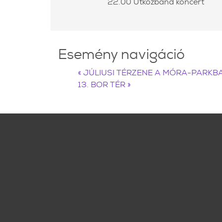
22.00 Útközband koncert
Esemény navigáció
«
JÚLIUSI TÉRZENE A MÓRA-PARKB
13. BOR TÉR
»