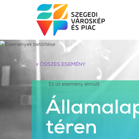
« ÖSSZES ESEMÉNY
Ez az esemény elmúlt.
Államalap
téren