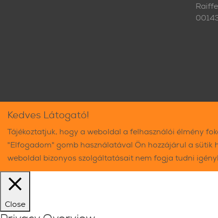
Raiff
0014
Kedves Látogató!
Tájékoztatjuk, hogy a weboldal a felhasználói élmény fo
"Elfogadom" gomb használatával Ön hozzájárul a sütik 
weboldal bizonyos szolgáltatásait nem fogja tudni igén
Close