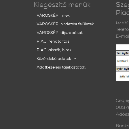
Kiegészítő menük
Sze
Piac
VÁROSKÉP: hírek
6722 
VÁROSKÉP: hirdetési felületek
Telef
VÁROSKÉP: díjszabások
E-mai
PIAC: rendtartás
PIAC: akciók, hírek
Közérdekű adatok
Adatkezelési tájékoztatók:
Cégje
0037
Adós
Banks