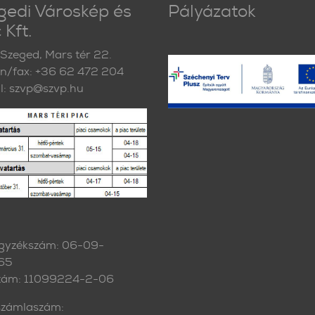
gedi Városkép és
Pályázatok
 Kft.
Szeged, Mars tér 22.
on/fax: +36 62 472 204
l: szvp@szvp.hu
gyzékszám: 06-09-
65
zám: 11099224-2-06
zámlaszám: