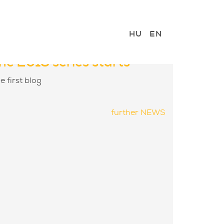
HU
EN
S
he 2018 series starts
e first blog
further NEWS