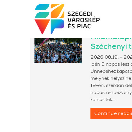
EVENTS
Államalapí
Széchenyi 
2026.08.19. - 20
Idén 5 napos lesz 
Ünnepéhez kapcso
melynek helyszíne
19-én, szerdán dél
napos rendezvény 
koncertek,…
Continue read