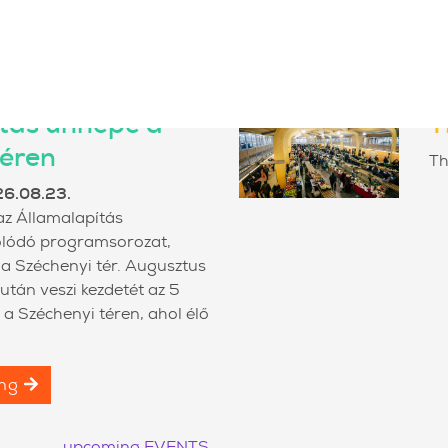
NEW
tás ünnepe a
T
téren
Th
26.08.23.
az Államalapítás
lódó programsorozat,
 a Széchenyi tér. Augusztus
után veszi kezdetét az 5
a Széchenyi téren, ahol élő
ing
upcoming EVENTS